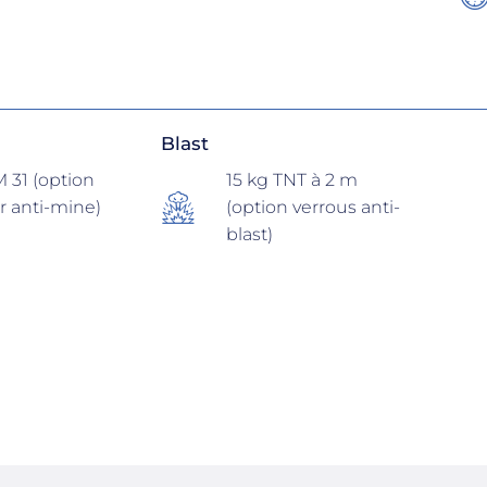
Blast
 31 (option
15 kg TNT à 2 m
r anti-mine)
(option verrous anti-
blast)