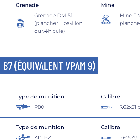
Grenade
Mine
Grenade DM-51
Mine DM
(plancher + pavillon
planche
du véhicule)
B7 (ÉQUIVALENT VPAM 9)
Type de munition
Calibre
P80
7.62x51 
Type de munition
Calibre
API BZ
7.62x39