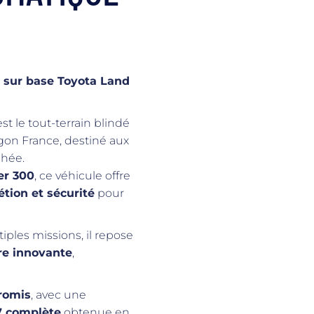
sur base Toyota Land
t le tout-terrain blindé
gon France, destiné aux
chée.
er 300
, ce véhicule offre
étion et sécurité
pour
ples missions, il repose
re innovante
,
romis
, avec une
R7 complète
obtenue en