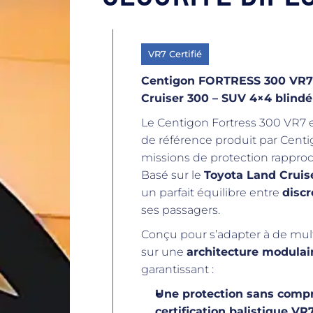
VR7 Certifié
Centigon FORTRESS 300 VR7 
Cruiser 300 – SUV 4×4 blindé
Le Centigon Fortress 300 VR7 es
de référence produit par Centi
missions de protection rappro
Basé sur le
Toyota Land Cruis
un parfait équilibre entre
discr
ses passagers.
Conçu pour s’adapter à de multi
sur une
architecture modulai
garantissant :
Une protection sans comp
certification balistique V