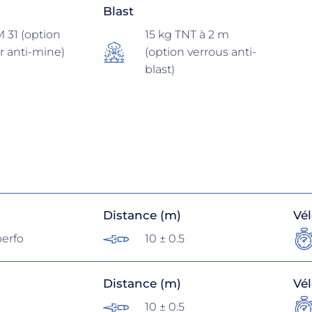
Blast
 31 (option
15 kg TNT à 2 m
r anti-mine)
(option verrous anti-
blast)
Distance (m)
Vél
perfo
10 ± 0.5
Distance (m)
Vél
10 ± 0.5