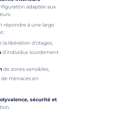
nfiguration adaptée aux
eurs.
peut répondre à une large
t :
la libération d’otages,
n
d’individus lourdement
n
de zones sensibles,
n
de menaces en
olyvalence, sécurité et
tion.