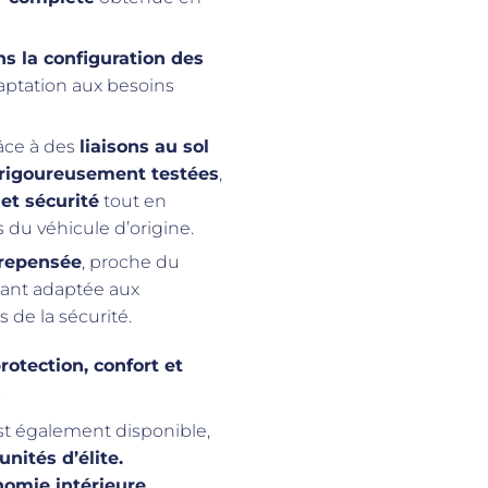
ns la configuration des
aptation aux besoins
râce à des
liaisons au sol
 rigoureusement testées
,
 et sécurité
tout en
 du véhicule d’origine.
 repensée
, proche du
étant adaptée aux
 de la sécurité.
rotection, confort et
s
t également disponible,
unités d’élite.
omie intérieure