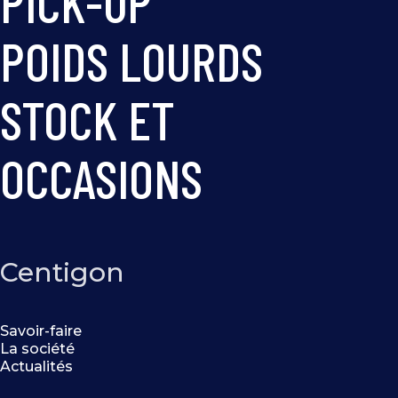
PICK-UP
POIDS LOURDS
STOCK ET
OCCASIONS
Centigon
Savoir-faire
La société
Actualités