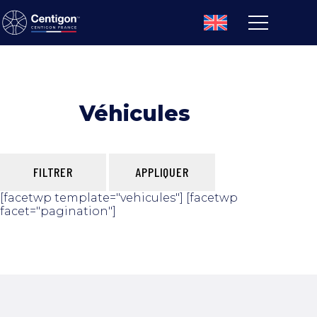
Véhicules
FILTRER
APPLIQUER
[facetwp template="vehicules"] [facetwp
facet="pagination"]