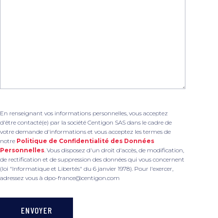
En renseignant vos informations personnelles, vous acceptez
d'être contacté(e) par la société Centigon SAS dans le cadre de
votre demande d'informations et vous acceptez les termes de
notre
Politique de Confidentialité des Données
Personnelles
. Vous disposez d'un droit d'accès, de modification,
de rectification et de suppression des données qui vous concernent
(loi "Informatique et Libertés" du 6 janvier 1978). Pour l'exercer,
adressez vous à dpo-france@centigon.com
ENVOYER