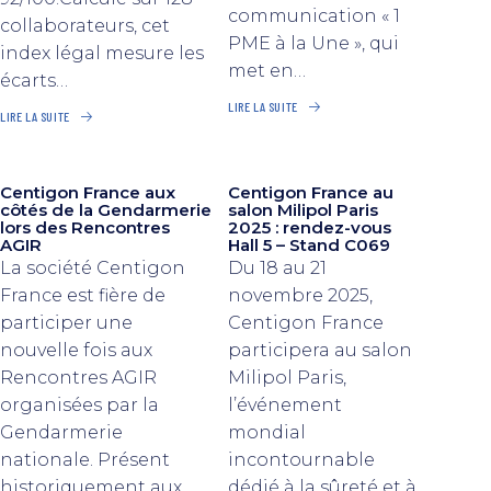
communication « 1
collaborateurs, cet
PME à la Une », qui
index légal mesure les
met en…
écarts…
LIRE LA SUITE
LIRE LA SUITE
Centigon France aux
Centigon France au
côtés de la Gendarmerie
salon Milipol Paris
lors des Rencontres
2025 : rendez-vous
AGIR
Hall 5 – Stand C069
La société Centigon
Du 18 au 21
France est fière de
novembre 2025,
participer une
Centigon France
nouvelle fois aux
participera au salon
Rencontres AGIR
Milipol Paris,
organisées par la
l’événement
Gendarmerie
mondial
nationale. Présent
incontournable
historiquement aux
dédié à la sûreté et à