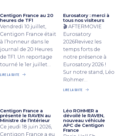
Centigon France au 20
Eurosatory : merci à
heures de TF1
tous nos visiteurs
Vendredi 10 juillet,
🎬 AFTERMOVIE
Centigon France était
Eurosatory
à l’honneur dans le
2026Revivez les
journal de 20 Heures
temps forts de
de TF1. Un reportage
notre présence à
tourné le 1er juillet…
Eurosatory 2026 !
Sur notre stand, Léo
LIRE LA SUITE
Rohmer…
LIRE LA SUITE
Centigon France a
Léo ROHMER a
présenté le RAVEN au
dévoilé le RAVEN,
Ministre de l’Intérieur
nouveau véhicule
APC de Centigon
Ce jeudi 18 juin 2026,
France
Centigon France a eu