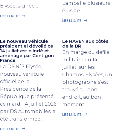
Lamballe plusieurs
Elysée, signée…
élus de…
LIRE LA SUITE
LIRE LA SUITE
Le nouveau véhicule
Le RAVEN aux côtés
présidentiel dévoilé ce
de la BRI
14 juillet est blindé et
En marge du défilé
aménagé par Centigon
militaire du 14
France
La DS N°7 Élysée,
juillet, sur les
nouveau véhicule
Champs-Élysées, un
officiel de la
photographe s’est
Présidence de la
trouvé au bon
République présenté
endroit, au bon
ce mardi 14 juillet 2026
moment.
par DS Automobiles, a
LIRE LA SUITE
été transformée,…
LIRE LA SUITE