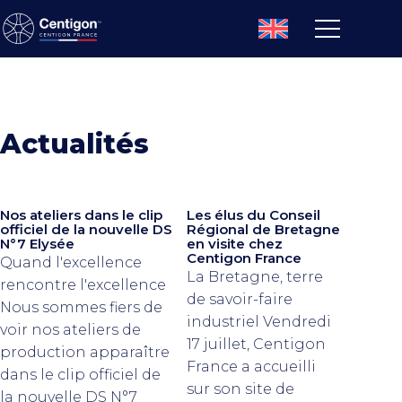
Actualités
Nos ateliers dans le clip
Les élus du Conseil
officiel de la nouvelle DS
Régional de Bretagne
N°7 Elysée
en visite chez
Centigon France
Quand l'excellence
La Bretagne, terre
rencontre l'excellence
de savoir-faire
Nous sommes fiers de
industriel Vendredi
voir nos ateliers de
17 juillet, Centigon
production apparaître
France a accueilli
dans le clip officiel de
sur son site de
la nouvelle DS N°7