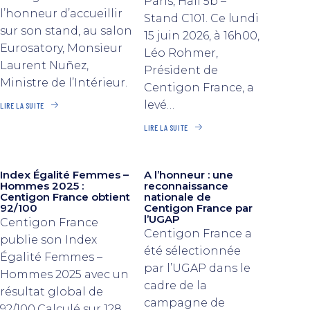
Paris, Hall 5b –
l’honneur d’accueillir
Stand C101. Ce lundi
sur son stand, au salon
15 juin 2026, à 16h00,
Eurosatory, Monsieur
Léo Rohmer,
Laurent Nuñez,
Président de
Ministre de l’Intérieur.
Centigon France, a
levé…
LIRE LA SUITE
LIRE LA SUITE
Index Égalité Femmes –
A l’honneur : une
Hommes 2025 :
reconnaissance
Centigon France obtient
nationale de
92/100
Centigon France par
l’UGAP
Centigon France
Centigon France a
publie son Index
été sélectionnée
Égalité Femmes –
par l’UGAP dans le
Hommes 2025 avec un
cadre de la
résultat global de
campagne de
92/100.Calculé sur 128