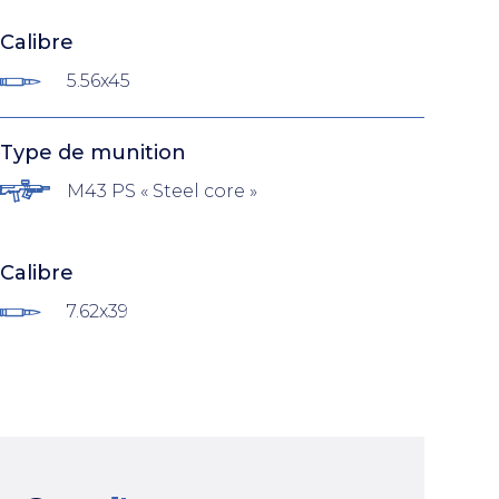
Calibre
5.56x45
Type de munition
M43 PS « Steel core »
Calibre
7.62x39